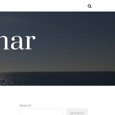
Open
Search
nar
Search
SEARCH