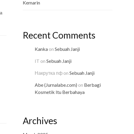
Kemarin
ya
Recent Comments
Kanka
on
Sebuah Janji
IT
on
Sebuah Janji
Накрутка пф
on
Sebuah Janji
Abe (Jurnalabe.com)
on
Berbagi
Kosmetik Itu Berbahaya
Archives