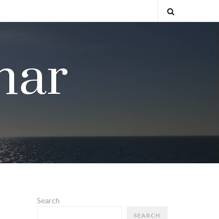
Open
Search
nar
Search
SEARCH