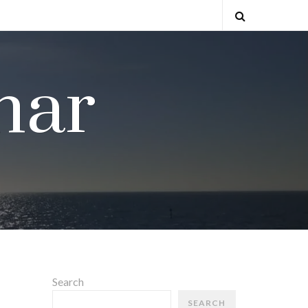
Open
Search
nar
Search
SEARCH